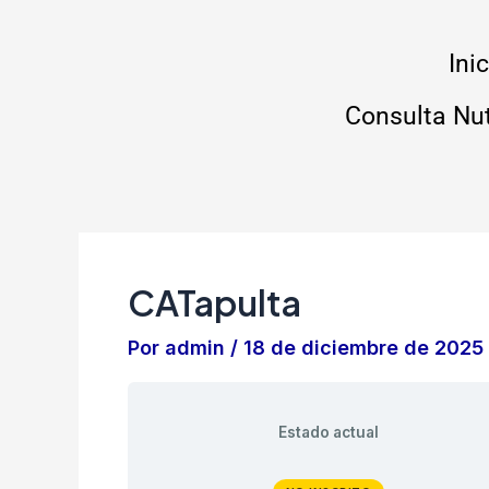
Ir
al
Ini
contenido
Consulta Nut
CATapulta
Por
admin
/
18 de diciembre de 2025
Estado actual